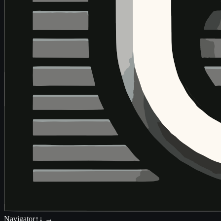
Navigator
↑↓ →