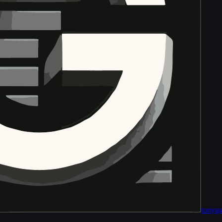
tony
ga