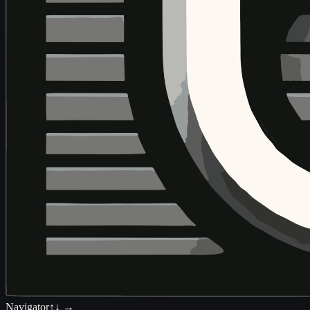
Navigator
↑↓ →