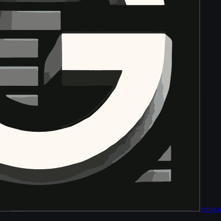
tony
ga